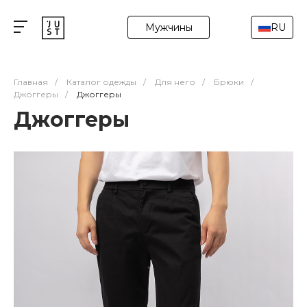
Мужчины
RU
Главная
/
Каталог одежды
/
Для него
/
Брюки
/
Джоггеры
/
Джоггеры
Джоггеры