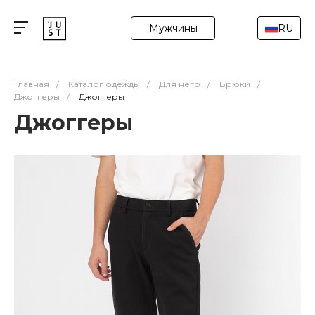
Мужчины
RU
Главная
/
Каталог одежды
/
Для него
/
Брюки
/
Джоггеры
/
Джоггеры
Джоггеры