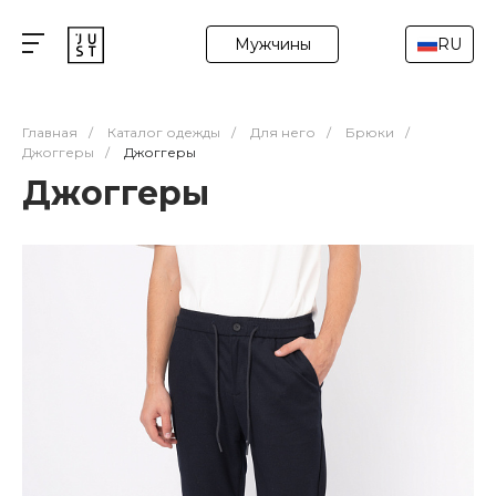
Мужчины
RU
Главная
/
Каталог одежды
/
Для него
/
Брюки
/
Джоггеры
/
Джоггеры
Джоггеры