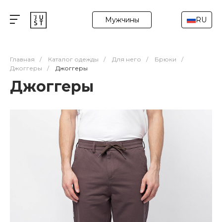
Мужчины
RU
Главная
/
Каталог одежды
/
Для него
/
Брюки
/
Джоггеры
/
Джоггеры
Джоггеры