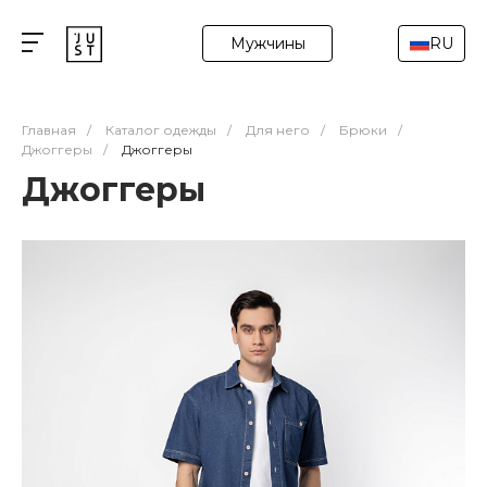
Мужчины
RU
Главная
/
Каталог одежды
/
Для него
/
Брюки
/
Джоггеры
/
Джоггеры
Джоггеры