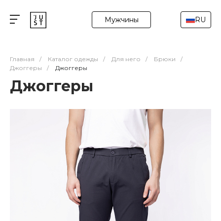
Мужчины
RU
Главная
/
Каталог одежды
/
Для него
/
Брюки
/
Джоггеры
/
Джоггеры
Джоггеры