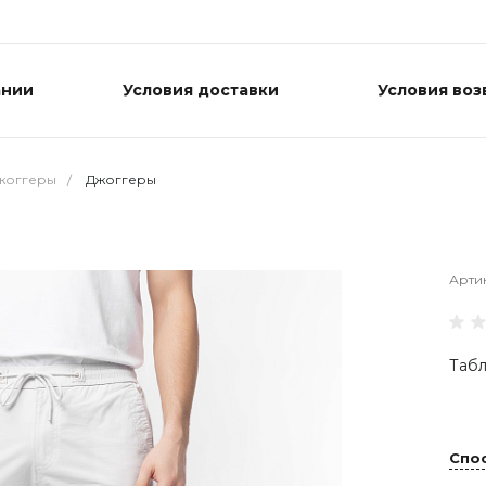
ании
Условия доставки
Условия воз
жоггеры
/
Джоггеры
Арти
Табл
Спо