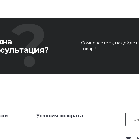
жна
Сомневаетесь, подойдет 
сультация?
товар?
вки
Условия возврата
J