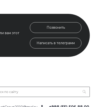
Позвонить
ли вам этот
Написать в телеграмм
+998 (55) 506 88 00
ustGroup2010@mail.ru