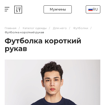
Мужчины
RU
Главная
/
Каталог одежды
/
Для него
/
Футболки
/
Футболка короткий рукав
Футболка короткий
рукав