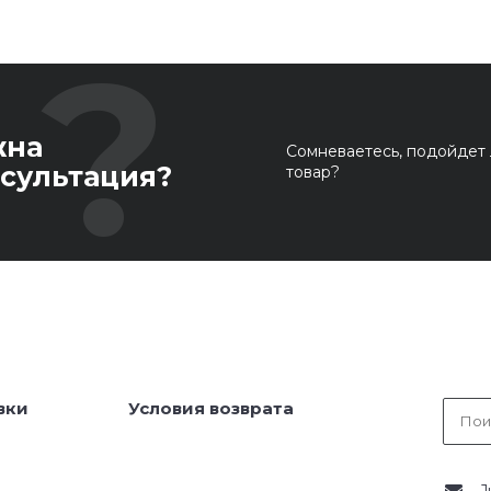
жна
Сомневаетесь, подойдет 
сультация?
товар?
вки
Условия возврата
J