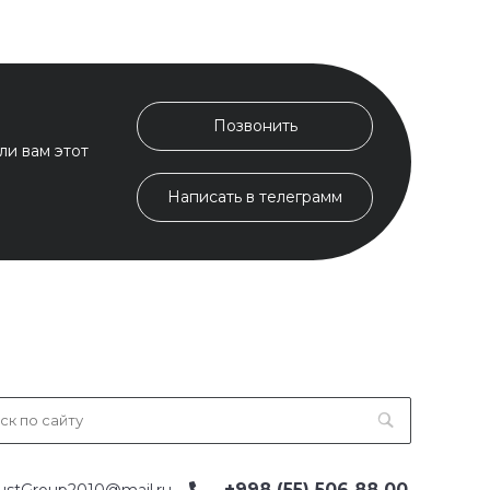
Позвонить
ли вам этот
Написать в телеграмм
+998 (55) 506 88 00
ustGroup2010@mail.ru