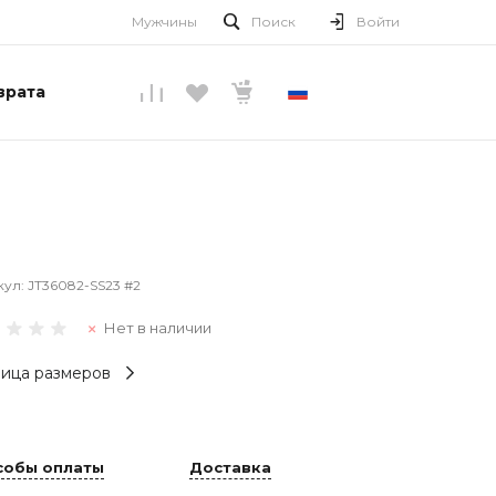
Мужчины
Поиск
Войти
врата
РУССКИЙ
кул:
JT36082-SS23 #2
Нет в наличии
ица размеров
собы оплаты
Доставка