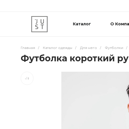
Каталог
О Комп
Главная
/
Каталог одежды
/
Для него
/
Футболки
/
Футболка короткий ру