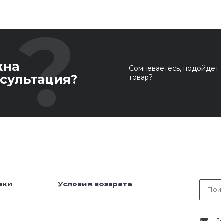
жна
Сомневаетесь, подойдет 
сультация?
товар?
вки
Условия возврата
J