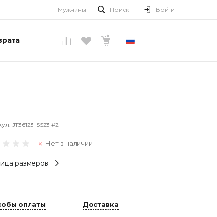
Мужчины
Поиск
Войти
врата
РУССКИЙ
кул:
JT36123-SS23 #2
Нет в наличии
ица размеров
собы оплаты
Доставка