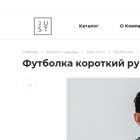
Каталог
О Комп
Главная
/
Каталог одежды
/
Для него
/
Футболки
/
Футболка короткий ру