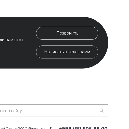
Позвонить
ли вам этот
Написать в телеграмм
+998 (55) 506 88 00
ustGroup2010@mail.ru