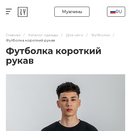
Мужчины
RU
Главная
/
Каталог одежды
/
Для него
/
Футболки
/
Футболка короткий рукав
Футболка короткий
рукав