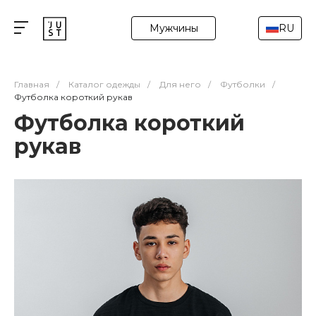
Мужчины
RU
Главная
/
Каталог одежды
/
Для него
/
Футболки
/
Футболка короткий рукав
Футболка короткий
рукав