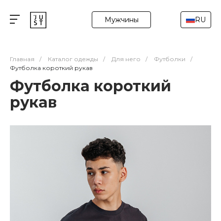
Мужчины
RU
Главная
/
Каталог одежды
/
Для него
/
Футболки
/
Футболка короткий рукав
Футболка короткий
рукав