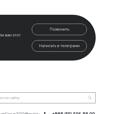
Позвонить
ли вам этот
Написать в телеграмм
+998 (55) 506 88 00
ustGroup2010@mail.ru