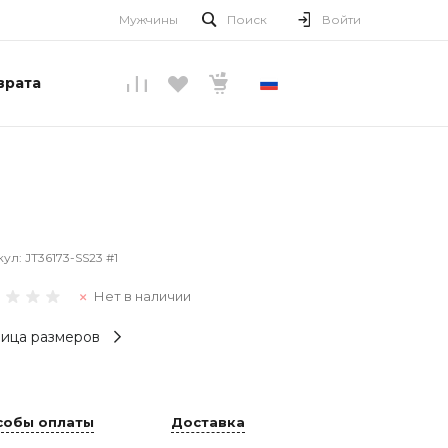
Мужчины
Поиск
Войти
врата
РУССКИЙ
кул:
JT36173-SS23 #1
Нет в наличии
ица размеров
собы оплаты
Доставка