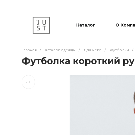
Каталог
О Комп
Главная
/
Каталог одежды
/
Для него
/
Футболки
/
Футболка короткий ру