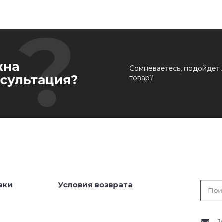
жна
Сомневаетесь, подойдет 
сультация?
товар?
вки
Условия возврата
J