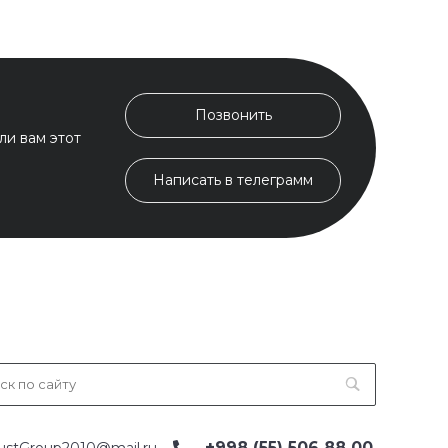
Позвонить
ли вам этот
Написать в телеграмм
+998 (55) 506 88 00
ustGroup2010@mail.ru