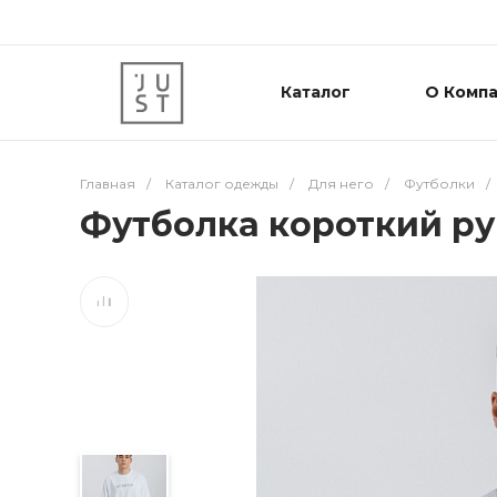
Каталог
О Комп
Главная
/
Каталог одежды
/
Для него
/
Футболки
/
Футболка короткий ру