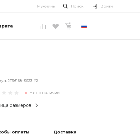
Мужчины
Поиск
Войти
врата
РУССКИЙ
кул:
JT36168-SS23 #2
Нет в наличии
ица размеров
собы оплаты
Доставка