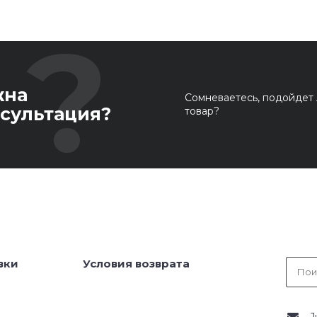
жна
Сомневаетесь, подойдет 
сультация?
товар?
вки
Условия возврата
J