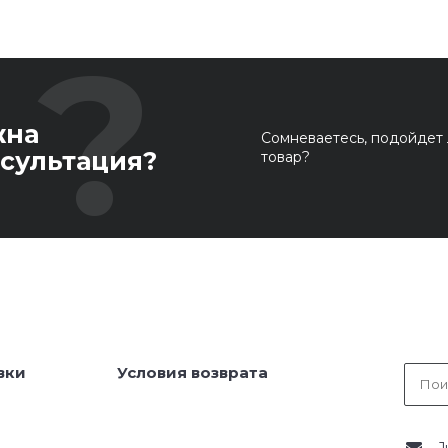
жна
Сомневаетесь, подойдет 
сультация?
товар?
вки
Условия возврата
J