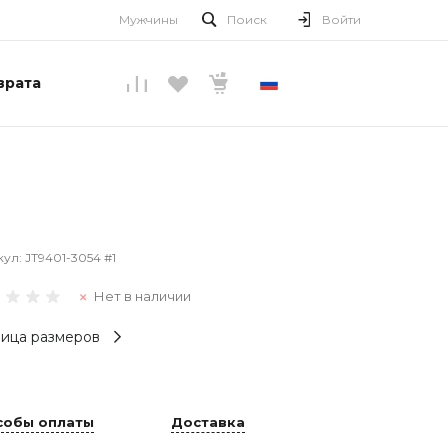
Мужчины
Поиск
Войти
врата
РУССКИЙ
кул:
JT9401-3054 #1
Нет в наличии
ица размеров
собы оплаты
Доставка