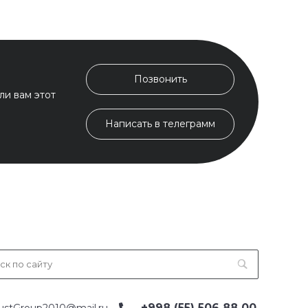
Позвонить
ли вам этот
Написать в телеграмм
+998 (55) 506 88 00
ustGroup2010@mail.ru