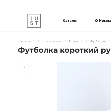
Каталог
О Комп
Главная
/
Каталог одежды
/
Для него
/
Футболки
/
Футболка короткий ру