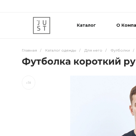
Каталог
О Комп
Главная
/
Каталог одежды
/
Для него
/
Футболки
/
Футболка короткий ру