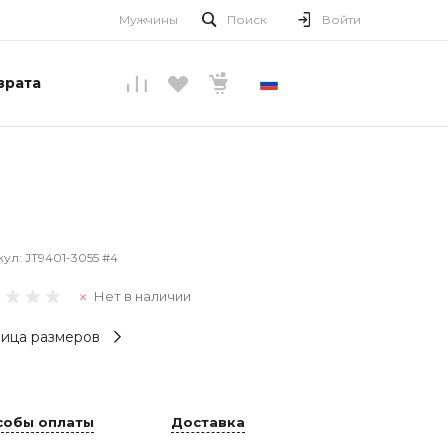
Мужчины
Поиск
Войти
врата
РУССКИЙ
кул:
JT9401-3055 #4
Нет в наличии
ица размеров
собы оплаты
Доставка