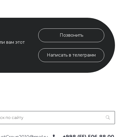
Позвонить
ли вам этот
Написать в телеграмм
+998 (55) 506 88 00
ustGroup2010@mail.ru