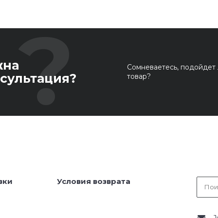
жна
Сомневаетесь, подойдет 
сультация?
товар?
вки
Условия возврата
J