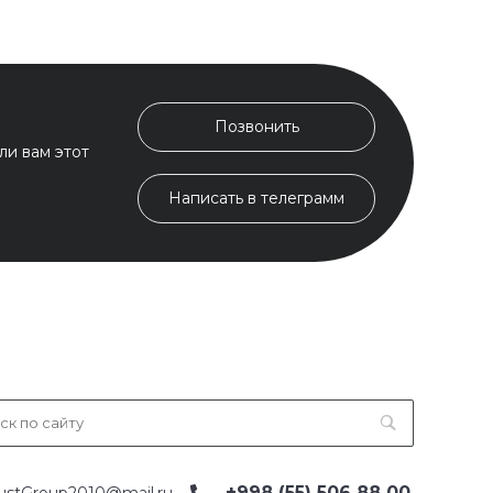
Позвонить
ли вам этот
Написать в телеграмм
+998 (55) 506 88 00
ustGroup2010@mail.ru