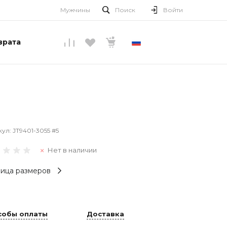
Мужчины
Поиск
Войти
врата
РУССКИЙ
кул:
JT9401-3055 #5
Нет в наличии
ица размеров
собы оплаты
Доставка