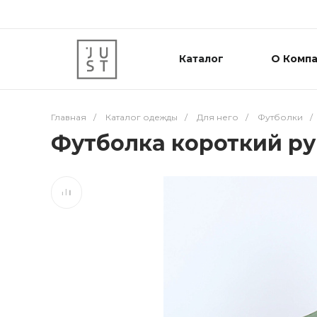
Каталог
О Комп
Главная
/
Каталог одежды
/
Для него
/
Футболки
/
Футболка короткий ру