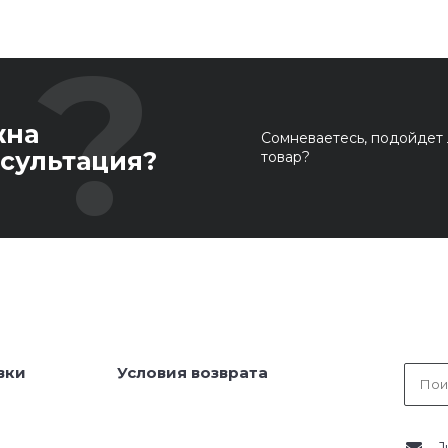
жна
Сомневаетесь, подойдет 
сультация?
товар?
вки
Условия возврата
J