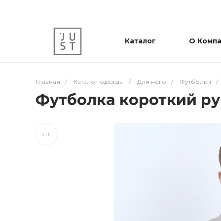
Каталог
О Комп
Главная
/
Каталог одежды
/
Для него
/
Футболки
/
Футболка короткий ру