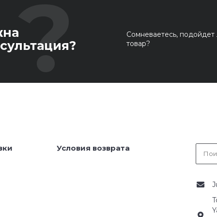
жна
Сомневаетесь, подойдет 
сультация?
товар?
вки
Условия возврата
J
T
Y