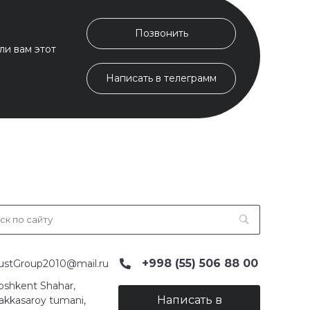
Позвонить
ли вам этот
Написать в телеграмм
+998 (55) 506 88 00
ustGroup2010@mail.ru
oshkent Shahar,
Написать в
akkasaroy tumani,