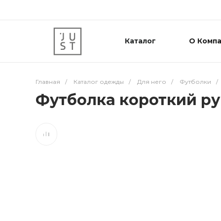
Каталог
О Комп
Главная
/
Каталог одежды
/
Для него
/
Футболки
/
Футболка короткий ру