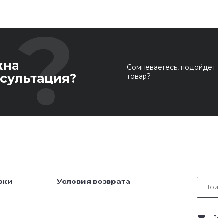
жна
Сомневаетесь, подойдет 
сультация?
товар?
вки
Условия возврата
J