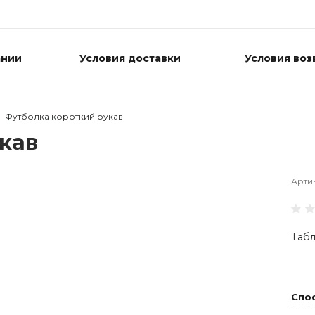
ании
Условия доставки
Условия воз
Футболка короткий рукав
кав
Арти
Табл
Спо