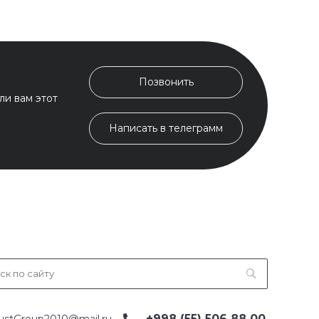
Позвонить
ли вам этот
Написать в телеграмм
+998 (55) 506 88 00
ustGroup2010@mail.ru