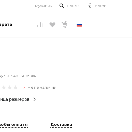
Мужчины
Поиск
Войти
врата
РУССКИЙ
кул:
JT9401-3009 #4
Нет в наличии
ица размеров
собы оплаты
Доставка