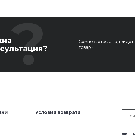
жна
Сомневаетесь, подойдет 
сультация?
товар?
вки
Условия возврата
J