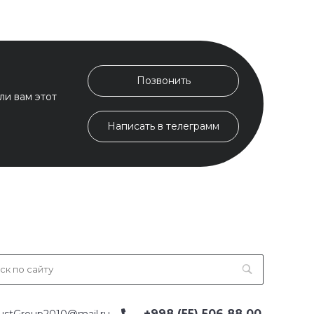
Позвонить
ли вам этот
Написать в телеграмм
+998 (55) 506 88 00
ustGroup2010@mail.ru