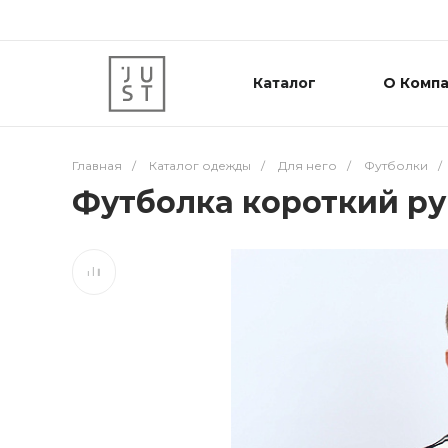
Каталог
О Комп
Главная
/
Каталог одежды
/
Для него
/
Футболки
/
Футболка короткий ру