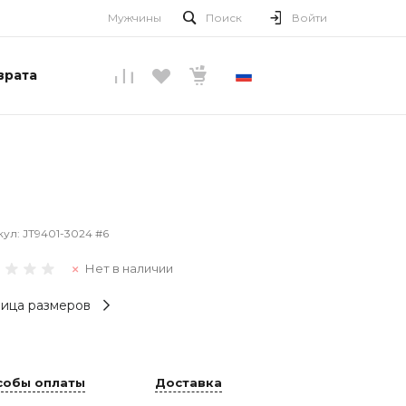
Мужчины
Поиск
Войти
врата
РУССКИЙ
кул:
JT9401-3024 #6
Нет в наличии
ица размеров
собы оплаты
Доставка