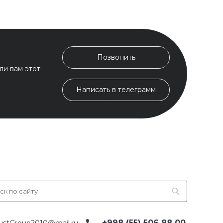
Позвонить
ли вам этот
Написать в телеграмм
+998 (55) 506 88 00
ustGroup2010@mail.ru