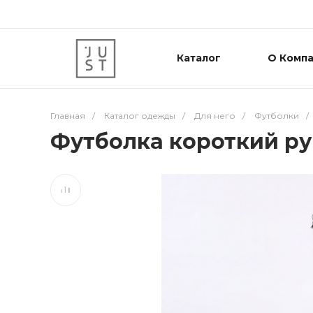
Каталог
О Комп
Главная
/
Каталог одежды
/
Для него
/
Футболки
/
Футболка короткий ру