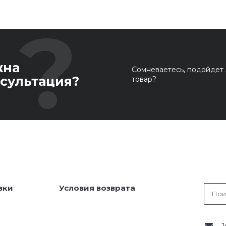
жна
Сомневаетесь, подойдет 
сультация?
товар?
вки
Условия возврата
J