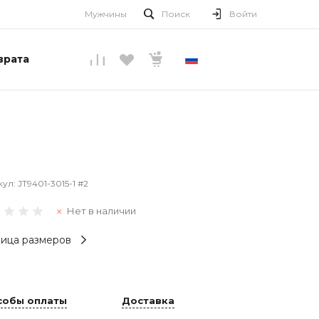
Мужчины
Поиск
Войти
врата
РУССКИЙ
кул:
JT9401-3015-1 #2
Нет в наличии
ица размеров
собы оплаты
Доставка