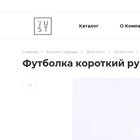
Каталог
О Комп
Главная
/
Каталог одежды
/
Для него
/
Футболки
/
Футболка короткий ру