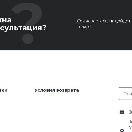
жна
Сомневаетесь, подойдет 
сультация?
товар?
вки
Условия возврата
J
T
Y