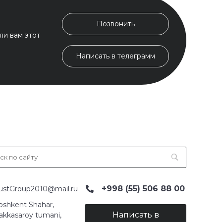
Позвонить
ли вам этот
Написать в телеграмм
+998 (55) 506 88 00
ustGroup2010@mail.ru
oshkent Shahar,
Написать в
akkasaroy tumani,