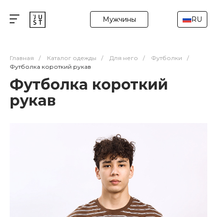
Мужчины
RU
Главная
/
Каталог одежды
/
Для него
/
Футболки
/
Футболка короткий рукав
Футболка короткий
рукав