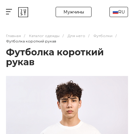
Мужчины
RU
Главная
/
Каталог одежды
/
Для него
/
Футболки
/
Футболка короткий рукав
Футболка короткий
рукав