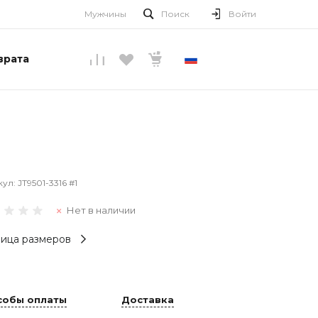
Мужчины
Поиск
Войти
врата
РУССКИЙ
кул:
JT9501-3316 #1
Нет в наличии
ица размеров
собы оплаты
Доставка