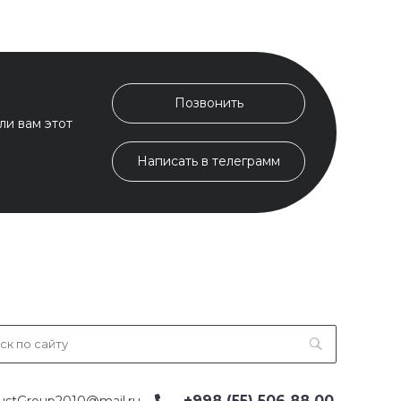
Позвонить
ли вам этот
Написать в телеграмм
+998 (55) 506 88 00
ustGroup2010@mail.ru