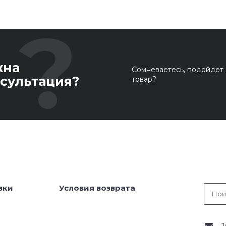
жна
Сомневаетесь, подойдет 
сультация?
товар?
вки
Условия возврата
J