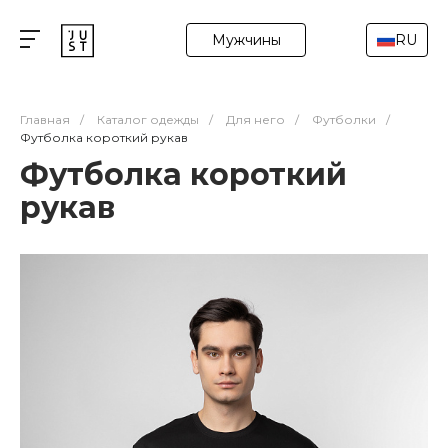
Мужчины
RU
Главная
/
Каталог одежды
/
Для него
/
Футболки
/
Футболка короткий рукав
Футболка короткий
рукав