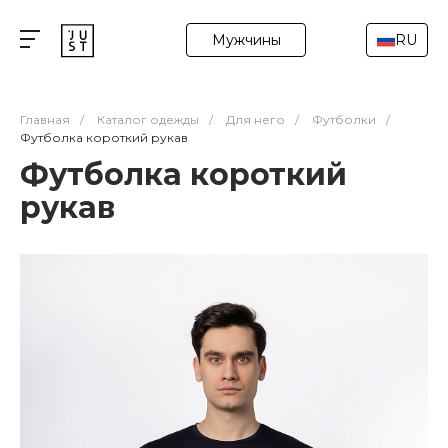
Мужчины
RU
Главная
/
Каталог одежды
/
Для него
/
Футболки
/
Футболка короткий рукав
Футболка короткий
рукав