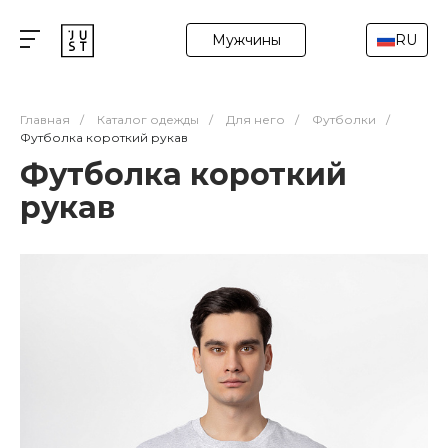
Мужчины
RU
Главная
/
Каталог одежды
/
Для него
/
Футболки
/
Футболка короткий рукав
Футболка короткий
рукав