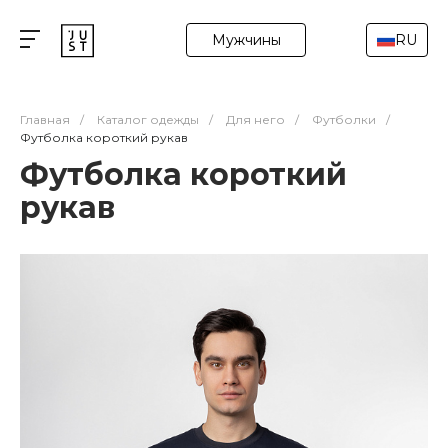
Мужчины
RU
Главная
/
Каталог одежды
/
Для него
/
Футболки
/
Футболка короткий рукав
Футболка короткий
рукав