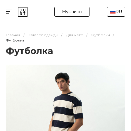
Мужчины
RU
Главная
/
Каталог одежды
/
Для него
/
Футболки
/
Футболка
Футболка