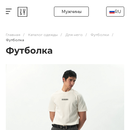
Мужчины
RU
Главная
/
Каталог одежды
/
Для него
/
Футболки
/
Футболка
Футболка