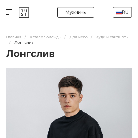
Мужчины
RU
Главная
/
Каталог одежды
/
Для него
/
Худи и свитшоты
/
Лонгслив
Лонгслив