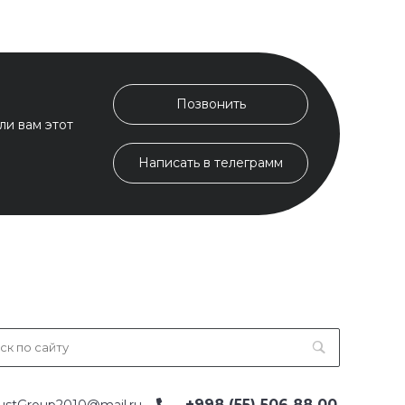
Позвонить
ли вам этот
Написать в телеграмм
+998 (55) 506 88 00
ustGroup2010@mail.ru