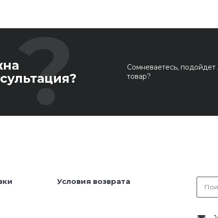
жна
Сомневаетесь, подойдет 
сультация?
товар?
вки
Условия возврата
J