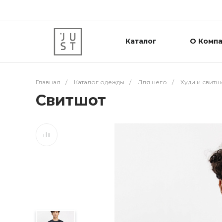
Каталог
О Комп
Главная
/
Каталог одежды
/
Для него
/
Худи и свитш
Свитшот