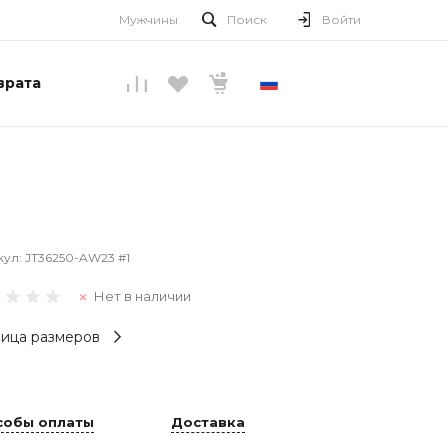
Мужчины
Поиск
Войти
врата
РУССКИЙ
кул:
JT36250-AW23 #1
Нет в наличии
ица размеров
собы оплаты
Доставка