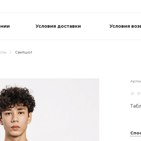
ании
Условия доставки
Условия воз
оты
/
Свитшот
Арти
Табл
Спо