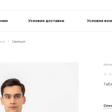
ании
Условия доставки
Условия воз
оты
/
Свитшот
Арти
Табл
Спо