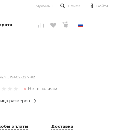
Мужчины
Поиск
Войти
врата
РУССКИЙ
кул:
JT9402-3217 #2
Нет в наличии
ица размеров
собы оплаты
Доставка