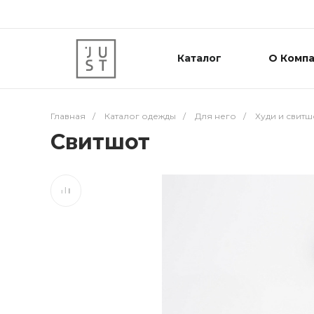
Каталог
О Комп
Главная
/
Каталог одежды
/
Для него
/
Худи и свитш
Свитшот