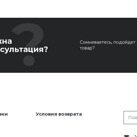
жна
Сомневаетесь, подойдет 
сультация?
товар?
вки
Условия возврата
J