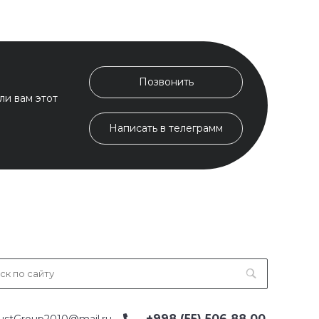
Позвонить
ли вам этот
Написать в телеграмм
+998 (55) 506 88 00
ustGroup2010@mail.ru