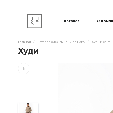
Каталог
О Комп
Главная
/
Каталог одежды
/
Для него
/
Худи и свитш
Худи