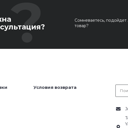
жна
Сомневаетесь, подойдет 
сультация?
товар?
вки
Условия возврата
J
T
Y