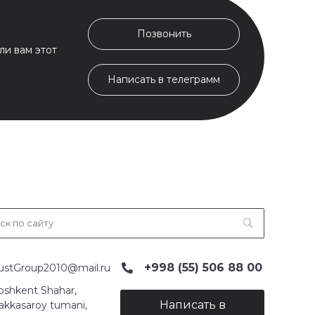
Позвонить
ли вам этот
Написать в телеграмм
+998 (55) 506 88 00
ustGroup2010@mail.ru
oshkent Shahar,
Написать в
akkasaroy tumani,