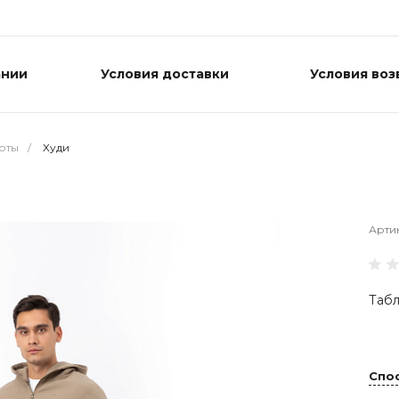
ании
Условия доставки
Условия воз
оты
/
Худи
Арти
Табл
Спо