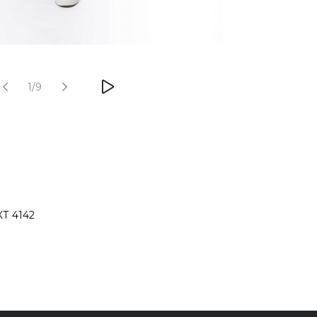
1/9
Т 4142