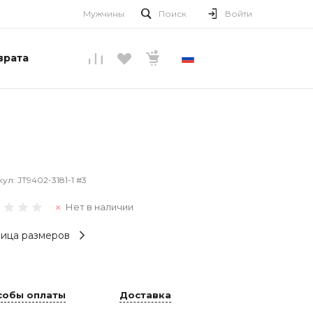
Мужчины
Поиск
Войти
врата
РУССКИЙ
кул:
JT9402-3181-1 #3
Нет в наличии
ица размеров
собы оплаты
Доставка