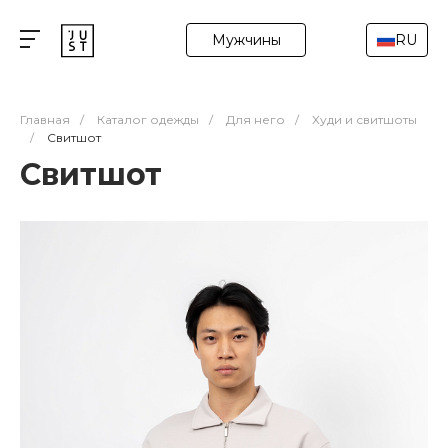
Мужчины
RU
Главная
/
Каталог одежды
/
Для него
/
Худи и свитшоты
/
Свитшот
Свитшот