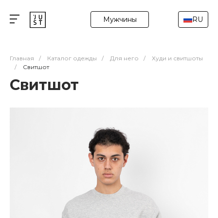
Мужчины
RU
Главная
/
Каталог одежды
/
Для него
/
Худи и свитшоты
/
Свитшот
Свитшот