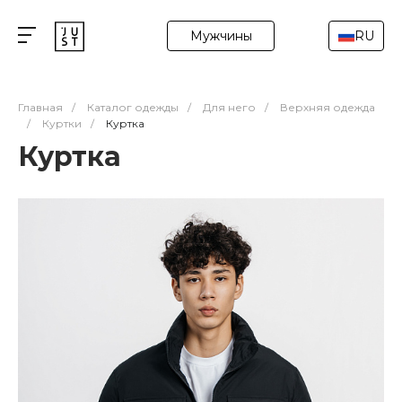
Мужчины
RU
Главная
/
Каталог одежды
/
Для него
/
Верхняя одежда
/
Куртки
/
Куртка
Куртка