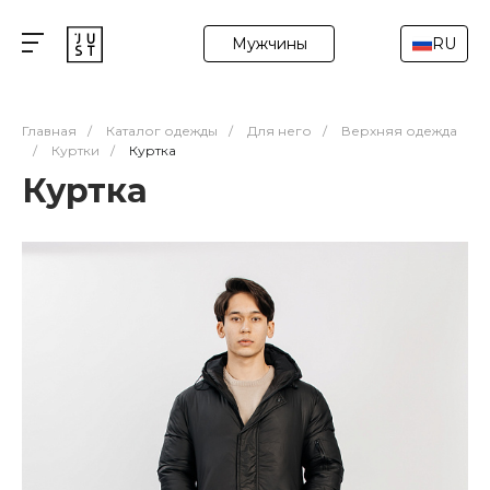
Мужчины
RU
Главная
/
Каталог одежды
/
Для него
/
Верхняя одежда
/
Куртки
/
Куртка
Куртка