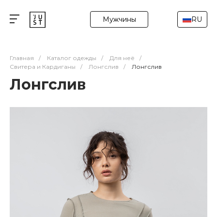
Мужчины
RU
Главная
/
Каталог одежды
/
Для неё
/
Свитера и Кардиганы
/
Лонгслив
/
Лонгслив
Лонгслив