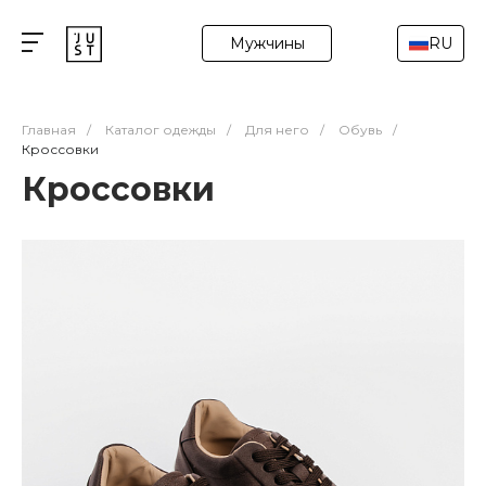
Мужчины
RU
Главная
/
Каталог одежды
/
Для него
/
Обувь
/
Кроссовки
Кроссовки