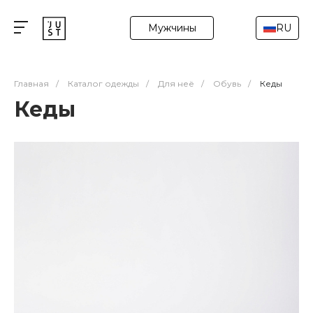
Мужчины
RU
Главная
/
Каталог одежды
/
Для неё
/
Обувь
/
Кеды
Кеды