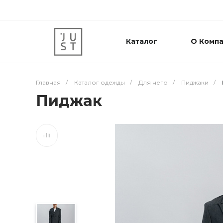
Каталог
О Комп
Главная
/
Каталог одежды
/
Для него
/
Пиджаки
/
Пиджак