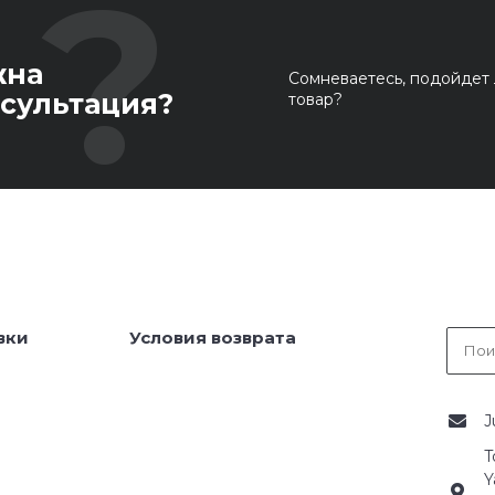
жна
Сомневаетесь, подойдет 
сультация?
товар?
вки
Условия возврата
J
T
Y