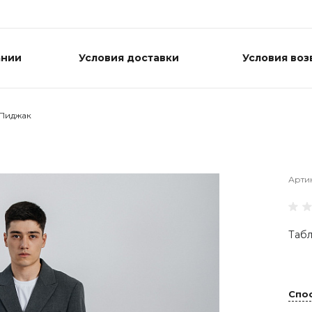
ании
Условия доставки
Условия воз
Пиджак
Арти
Табл
Спо