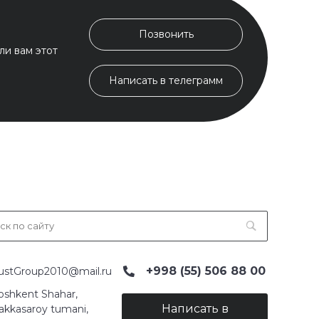
Позвонить
ли вам этот
Написать в телеграмм
+998 (55) 506 88 00
ustGroup2010@mail.ru
oshkent Shahar,
Написать в
akkasaroy tumani,