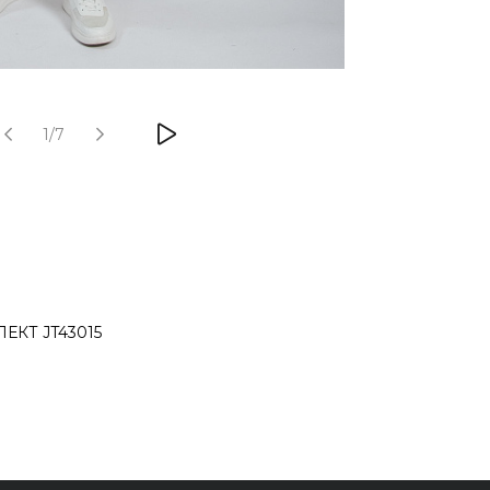
1/7
КТ JT43015