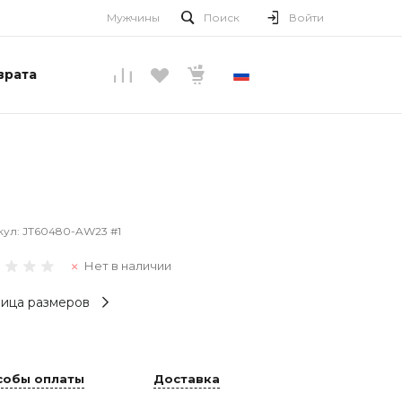
Мужчины
Поиск
Войти
врата
РУССКИЙ
кул:
JT60480-AW23 #1
Нет в наличии
ица размеров
собы оплаты
Доставка