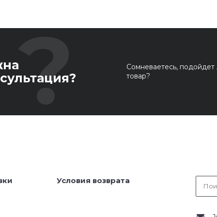
жна
Сомневаетесь, подойдет 
сультация?
товар?
вки
Условия возврата
J