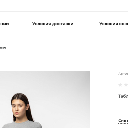
ании
Условия доставки
Условия воз
атье
Арти
Табл
Спо