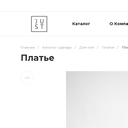
Каталог
О Комп
Главная
/
Каталог одежды
/
Для неё
/
Платья
/
Пл
Платье