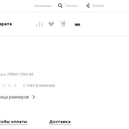
Мужчины
Поиск
Войти
врата
РУССКИЙ
кул:
JT8501-11160 #3
Нет в наличии
ица размеров
собы оплаты
Доставка