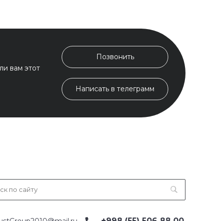
Позвонить
ли вам этот
Написать в телеграмм
+998 (55) 506 88 00
ustGroup2010@mail.ru