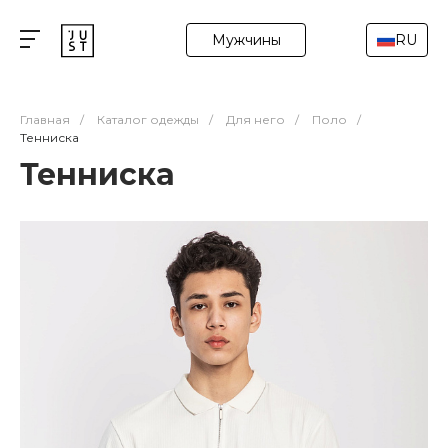
Мужчины
RU
Главная
/
Каталог одежды
/
Для него
/
Поло
/
Тенниска
Тенниска