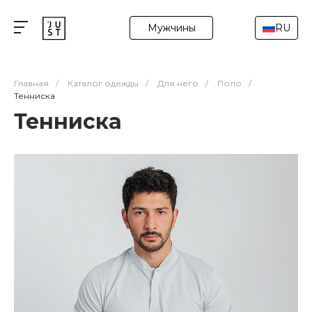
Мужчины
RU
Главная
/
Каталог одежды
/
Для него
/
Поло
/
Тенниска
Тенниска