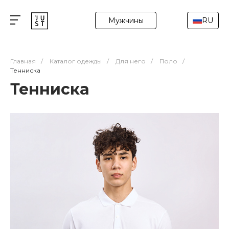
Мужчины
RU
Главная
/
Каталог одежды
/
Для него
/
Поло
/
Тенниска
Тенниска