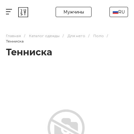
Мужчины
RU
Главная
/
Каталог одежды
/
Для него
/
Поло
/
Тенниска
Тенниска