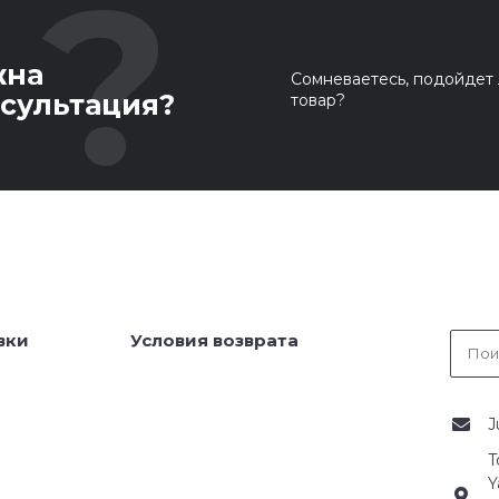
жна
Сомневаетесь, подойдет 
сультация?
товар?
вки
Условия возврата
J
T
Y