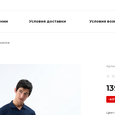
ании
Условия доставки
Условия воз
нниска
Арти
13
-4
Цвет