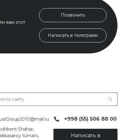
Позвонить
ли вам этот
Написать в телеграмм
+998 (55) 506 88 00
ustGroup2010@mail.ru
oshkent Shahar,
Написать в
akkasaroy tumani,