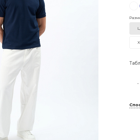
Разм
L
X
Табл
-
Спо