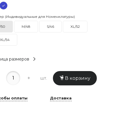
ер (Индивидуальные для Номенклатуры)
/50
M/48
S/46
XL/52
XL/54
ица размеров
+
шт.
В корзину
собы оплаты
Доставка