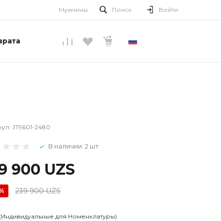
Мужчины
Поиск
Войти
врата
РУССКИЙ
кул:
JT9601-2480
В наличии: 2 шт
9 900 UZS
239 900 UZS
0%
 (Индивидуальные для Номенклатуры)