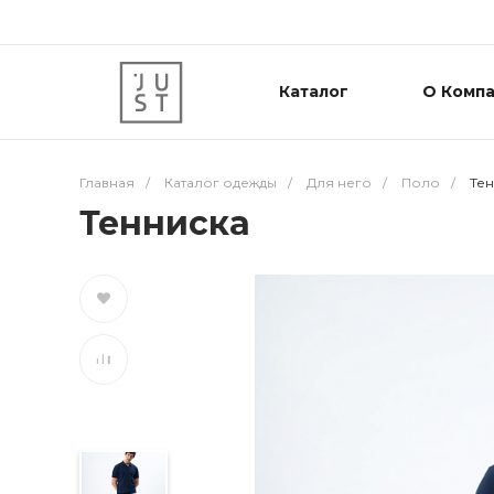
Каталог
О Комп
Главная
/
Каталог одежды
/
Для него
/
Поло
/
Те
Тенниска